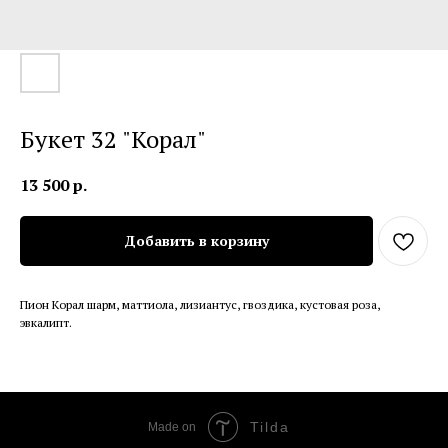
Букет 32 "Корал"
13 500
р.
Добавить в корзину
Пион Корал шарм, маттиола, лизиантус, гвоздика, кустовая роза,
эвкалипт.
Tilda
Made on